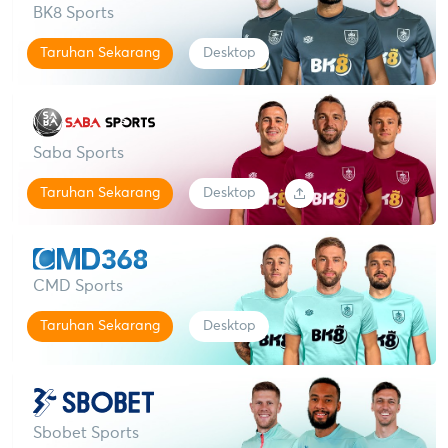
BK8 Sports
Taruhan Sekarang
Desktop
Saba Sports
Taruhan Sekarang
Desktop
CMD Sports
Taruhan Sekarang
Desktop
Sbobet Sports