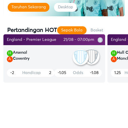
Taruhan Sekarang
Desktop
Pertandingan HOT
Sepak Bola
Basket
England - Premier League
21/08 - 07:00pm
England 
Arsenal
Hull C
H
H
Coventry
Manch
A
A
-2
Handicap
2
-1.05
Odds
-1.08
1.25
H