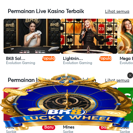
Permainan Live Kasino Terbaik
Lihat semua
Popular
Popular
BK8 Salon Prive Baccarat
Lightning Roulette
Mega B
Evolution Gaming
Evolution Gaming
Evoluti
Permainan Instant untuk dimainkan
Lihat semua
Baru
Baru
Aviator
Mines
Goal
Spribe
Spribe
Spribe