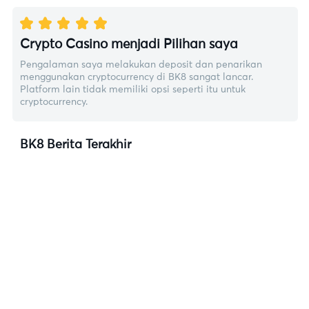
Crypto Casino menjadi Pilihan saya
Pengalaman saya melakukan deposit dan penarikan
menggunakan cryptocurrency di BK8 sangat lancar.
Platform lain tidak memiliki opsi seperti itu untuk
cryptocurrency.
BK8 Berita Terakhir