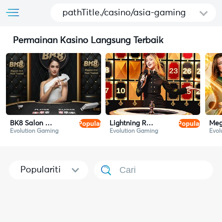
pathTitle./casino/asia-gaming
Permainan Kasino Langsung Terbaik
Popular
Popular
BK8 Salon Prive Baccarat
Lightning Roulette
Meg
Evolution Gaming
Evolution Gaming
Evol
Populariti