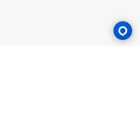
Lesen Permainan
BK8 diuruskan oleh Mettlemind Tech Ltd., nombor pendaftaran:
15779, dengan alamat berdaftar di Hamchako, Mutsamudu,
Pulau Autonomi Anjouan, Kesatuan Comoros. BK8 berlesen dan
dikawal selia oleh Kerajaan Pulau Autonomi Anjouan, Kesatuan