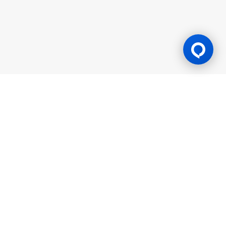
Lesen Permainan
BK8 diuruskan oleh Mettlemind Tech Ltd., nombor pendaftaran:
15779, dengan alamat berdaftar di Hamchako, Mutsamudu,
Pulau Autonomi Anjouan, Kesatuan Comoros. BK8 berlesen dan
dikawal selia oleh Kerajaan Pulau Autonomi Anjouan, Kesatuan