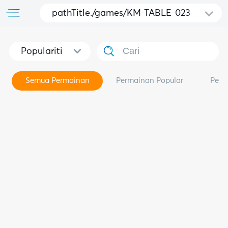
pathTitle./games/KM-TABLE-023
Populariti
Semua Permainan
Permainan Popular
Perm