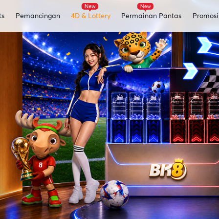
ts
Pemancingan
4D & Lottery
Permainan Pantas
Promosi