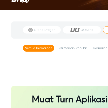
Grand Dragon
QQKeno
Semua Permainan
Permainan Popular
Permaina
Muat Turn Aplikasi