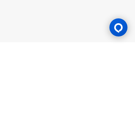
ใบอนุญาตเกม
BK8 ดำเนินการโดยบริษัท Mettlemind Tech Ltd. หมายเลขจดทะเบียน
15779 ที่อยู่จดทะเบียน: ฮัมชาโก, เมืองมูตซามูดู, เกาะอองฌวน , สหภาพคอ
โมโรส BK8ได้รับใบอนุญาตและอยู่ภายใต้การกำกับดูแลโดยรัฐบาลเกาะอองฌ
วน สหภาพคอโมโรส ภายใต้ใบอนุญาตเลขที่ ALSI-202504032-FI2 BK8
ปฏิบัติตามข้อกำหนดและกฎระเบียบทางกฎหมายอย่างเคร่งครัด และได้รับ