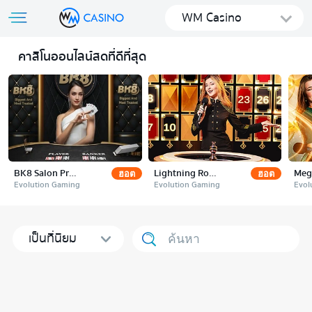
WM Casino
คาสิโนออนไลน์สดที่ดีที่สุด
BK8 Salon Prive Baccarat
Lightning Roulette
Meg
ฮอต
ฮอต
Evolution Gaming
Evolution Gaming
Evol
เป็นที่นิยม