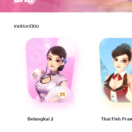
เกมยอดนิยม
Belangkai 2