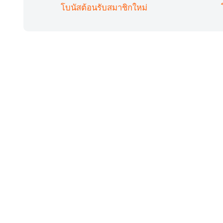
โบนัสต้อนรับสมาชิกใหม่
ហ្គេម
ใบอนุญาตเกม
Spor
E-Sp
คาส
สล็