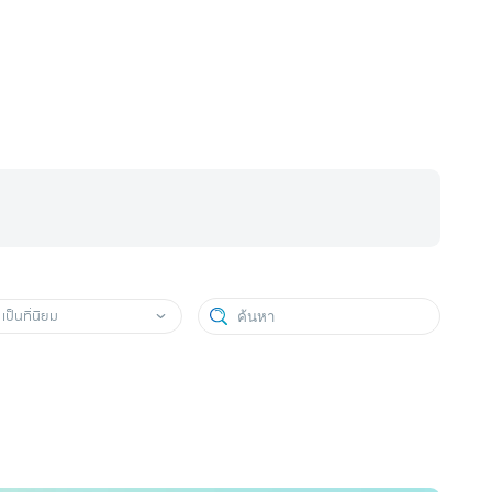
เป็นที่นิยม