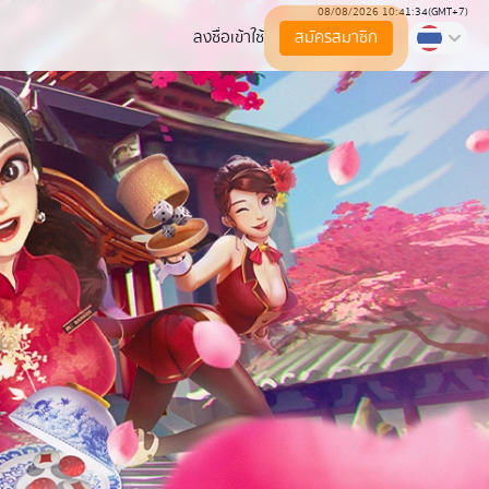
08/08/2026 10:41:35
(
GMT+7
)
ลงชื่อเข้าใช้
สมัครสมาชิก