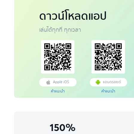
ดาวน์โหลดแอป
เล่นได้ทุกที่ ทุกเวลา
Apple iOS
แอนดรอยด์
คำแนะนำ
คำแนะนำ
150%