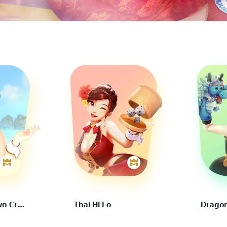
Thai Fish Prawn Crab
Thai Hi Lo
Dragon