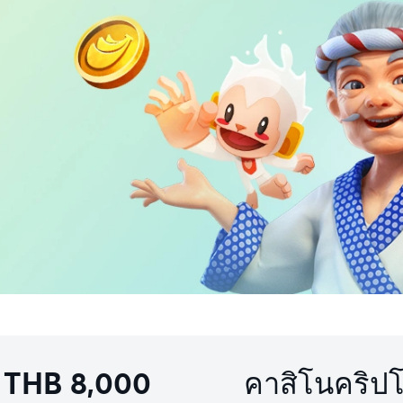
THB 8,000
คาสิโนคริปโ