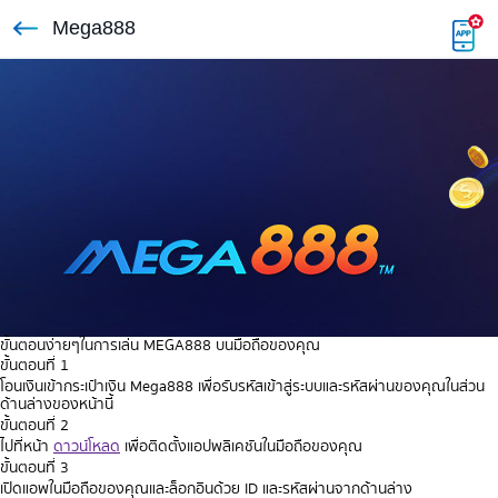
Mega888
ขั้นตอนง่ายๆในการเล่น MEGA888 บนมือถือของคุณ
ขั้นตอนที่ 1
โอนเงินเข้ากระเป๋าเงิน Mega888 เพื่อรับรหัสเข้าสู่ระบบและรหัสผ่านของคุณในส่วน
ด้านล่างของหน้านี้
ขั้นตอนที่ 2
ไปที่หน้า
ดาวน์โหลด
เพื่อติดตั้งแอปพลิเคชันในมือถือของคุณ
ขั้นตอนที่ 3
เปิดแอพในมือถือของคุณและล็อกอินด้วย ID และรหัสผ่านจากด้านล่าง