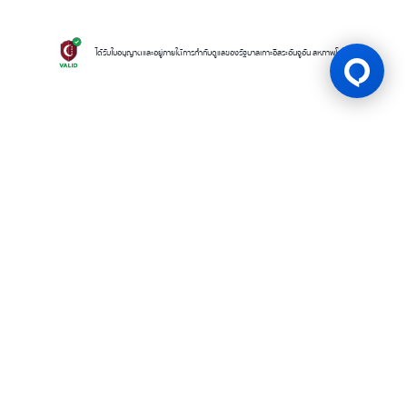
ได้รับใบอนุญาตและอยู่ภายใต้การกำกับดูแลของรัฐบาลเกาะอิสระอันจูอัน สหภาพโคโมโรส
ใบอนุญาตเกม
BK8 ดำเนินการโดยบริษัท Mettlemind Tech Ltd. หมายเลขจดทะเบียน
15779 ที่อยู่จดทะเบียน: ฮัมชาโก, เมืองมูตซามูดู, เกาะอองฌวน , สหภาพคอ
โมโรส BK8ได้รับใบอนุญาตและอยู่ภายใต้การกำกับดูแลโดยรัฐบาลเกาะอองฌ
วน สหภาพคอโมโรส ภายใต้ใบอนุญาตเลขที่ ALSI-202504032-FI2 BK8
ปฏิบัติตามข้อกำหนดและกฎระเบียบทางกฎหมายอย่างเคร่งครัด และได้รับ
อนุญาตให้ดำเนินกิจกรรมการเดิมพันทุกประเภทอย่างถูกต้องตามกฎหมาย