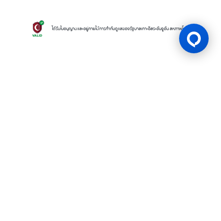
ได้รับใบอนุญาตและอยู่ภายใต้การกำกับดูแลของรัฐบาลเกาะอิสระอันจูอัน สหภาพโคโมโรส
ใบอนุญาตเกม
BK8 ดำเนินการโดยบริษัท Mettlemind Tech Ltd. หมายเลขจดทะเบียน
15779 ที่อยู่จดทะเบียน: ฮัมชาโก, เมืองมูตซามูดู, เกาะอองฌวน , สหภาพคอ
โมโรส BK8ได้รับใบอนุญาตและอยู่ภายใต้การกำกับดูแลโดยรัฐบาลเกาะอองฌ
วน สหภาพคอโมโรส ภายใต้ใบอนุญาตเลขที่ ALSI-202504032-FI2 BK8
ปฏิบัติตามข้อกำหนดและกฎระเบียบทางกฎหมายอย่างเคร่งครัด และได้รับ
อนุญาตให้ดำเนินกิจกรรมการเดิมพันทุกประเภทอย่างถูกต้องตามกฎหมาย