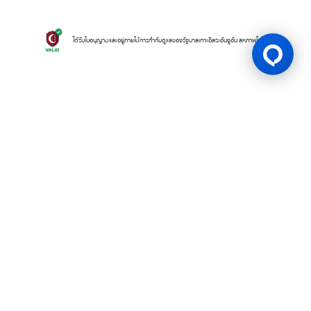
ได้รับใบอนุญาตและอยู่ภายใต้การกำกับดูแลของรัฐบาลเกาะอิสระอันจูอัน สหภาพโคโมโรส
ใบอนุญาตเกม
BK8 ดำเนินการโดยบริษัท Mettlemind Tech Ltd. หมายเลขจดทะเบียน
15779 ที่อยู่จดทะเบียน: ฮัมชาโก, เมืองมูตซามูดู, เกาะอองฌวน , สหภาพคอ
โมโรส BK8ได้รับใบอนุญาตและอยู่ภายใต้การกำกับดูแลโดยรัฐบาลเกาะอองฌ
วน สหภาพคอโมโรส ภายใต้ใบอนุญาตเลขที่ ALSI-202504032-FI2 BK8
ปฏิบัติตามข้อกำหนดและกฎระเบียบทางกฎหมายอย่างเคร่งครัด และได้รับ
อนุญาตให้ดำเนินกิจกรรมการเดิมพันทุกประเภทอย่างถูกต้องตามกฎหมาย