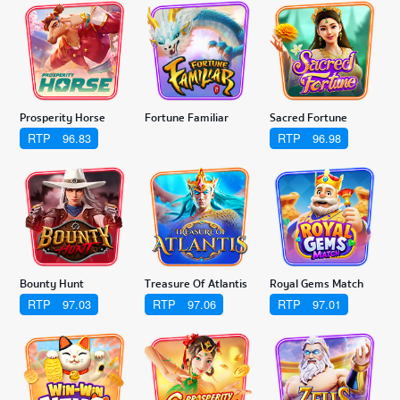
Prosperity Horse
Fortune Familiar
Sacred Fortune
RTP
96.83
RTP
96.98
Bounty Hunt
Treasure Of Atlantis
Royal Gems Match
RTP
97.03
RTP
97.06
RTP
97.01