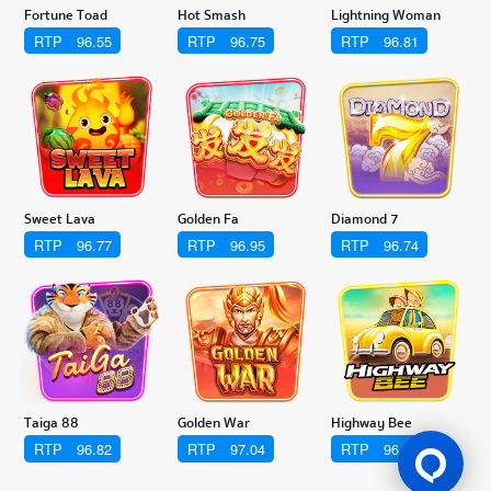
Fortune Toad
Hot Smash
Lightning Woman
RTP
96.55
RTP
96.75
RTP
96.81
Sweet Lava
Golden Fa
Diamond 7
RTP
96.77
RTP
96.95
RTP
96.74
Taiga 88
Golden War
Highway Bee
RTP
96.82
RTP
97.04
RTP
96.83