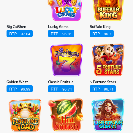
Big CaiShen
Lucky Gems
Buffalo King
RTP
97.04
RTP
96.81
RTP
96.7
Golden West
Classic Fruits 7
5 Fortune Stars
RTP
96.99
RTP
96.74
RTP
96.71