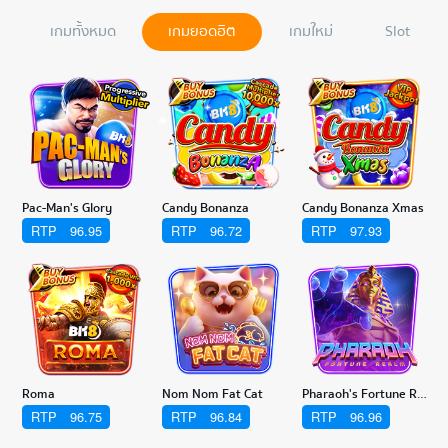
เกมทั้งหมด
เกมยอดฮิต
เกมใหม่
slot
Pac-Man's Glory
Candy Bonanza
Candy Bonanza Xmas
RTP
96.95
RTP
96.72
RTP
97.93
Roma
Nom Nom Fat Cat
Pharaoh's Fortune Realm
RTP
96.75
RTP
96.84
RTP
96.96