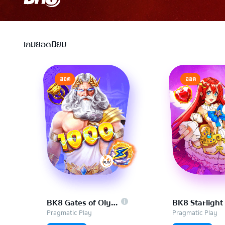
เกมยอดนิยม
ฮอต
ฮอต
BK8 Gates of Olympus 1000
Pragmatic Play
Pragmatic Play