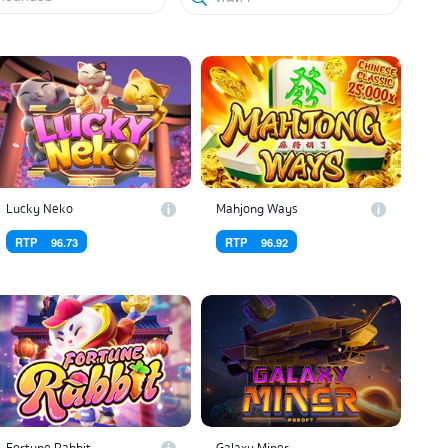
Lucky Neko
Mahjong Ways
RTP
96.73
RTP
96.92
Fortune Rabbit
Galaxy Miner