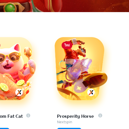
ใหม่
om Fat Cat
Prosperity Horse
n
Nextspin