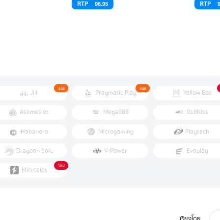
RTP
96.95
RTP
ฮอต
ฮอต
Jili
Pragmatic Play
Yellow Bat
Askmeslot
Mega888
918Kiss
Habanero
Microgaming
Playtech
Dragoon Soft
V-Power
Evoplay
ใหม่
Microslot
เรียงโดย