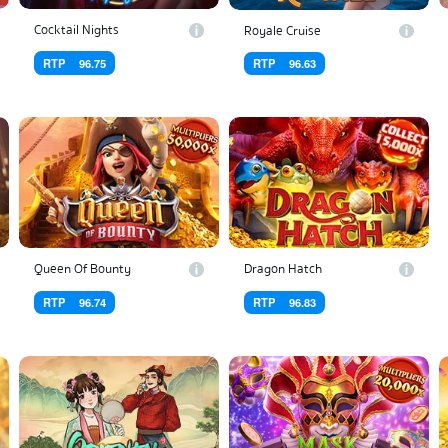
Cocktail Nights
Royale Cruise
RTP
96.75
RTP
96.63
Queen Of Bounty
Dragon Hatch
RTP
96.74
RTP
96.83