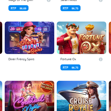
Safari Wilds
RTP
96.69
RTP
96.75
Diner Frenzy Spins
Fortune Ox
RTP
96.75