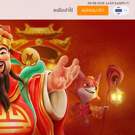
06/08/2026 14:53:57
(
GMT+7
)
ลงชื่อเข้าใช้
สมัครสมาชิก