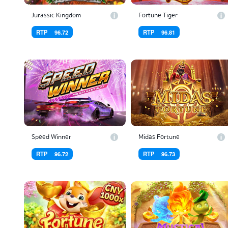
Jurassic Kingdom
Fortune Tiger
RTP
96.72
RTP
96.81
Speed Winner
Midas Fortune
RTP
96.72
RTP
96.73