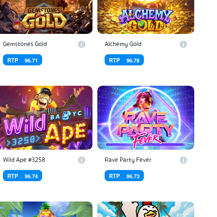
Gemstones Gold
Alchemy Gold
RTP
96.71
RTP
96.78
Wild Ape #3258
Rave Party Fever
RTP
96.74
RTP
96.73