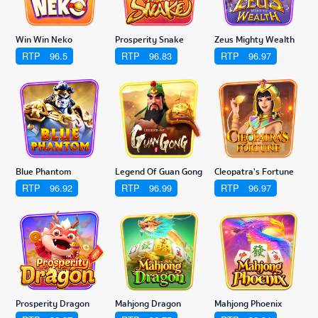
Win Win Neko
Prosperity Snake
Zeus Mighty Wealth
RTP
96.5
RTP
96.83
RTP
96.97
Blue Phantom
Legend Of Guan Gong
Cleopatra's Fortune
RTP
96.92
RTP
96.99
RTP
96.97
Prosperity Dragon
Mahjong Dragon
Mahjong Phoenix