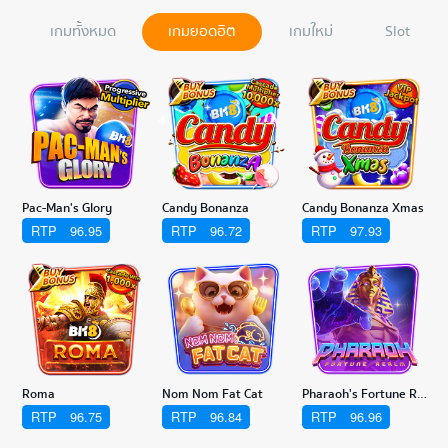
เกมทั้งหมด
เกมยอดฮิต
เกมใหม่
slot
Pac-Man's Glory
Candy Bonanza
Candy Bonanza Xmas
RTP
96.95
RTP
96.72
RTP
97.93
Roma
Nom Nom Fat Cat
Pharaoh's Fortune Realm
RTP
96.75
RTP
96.84
RTP
96.96