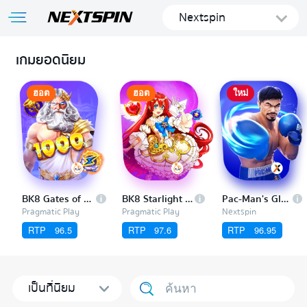
Nextspin
เกมยอดนิยม
ฮอต
ฮอต
ใหม่
BK8 Gates of Olympus 1000
BK8 Starlight Princess
Pac-Man's Glory
Pragmatic Play
Pragmatic Play
Nextspin
RTP
96.5
RTP
97.6
RTP
96.95
เป็นที่นิยม