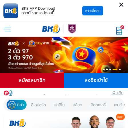
×
BK8 APP Download
ดาวน์โหลด
ดาวน์โหลดแอปตอนนี้
สมัครสมาชิก
ลงชื่อเข้าใช้
เพิ่มเติม
ฝาก-ถอน ผ่านคริปโต สะดวก รวดแร็ว และลิมิตการถอนที่มากกว่า!
กีฬา
อี สปอร์ต
คาสิโน
สล็อต
ล็อตเตอรี่
เกมส์ 3D
ฮอต