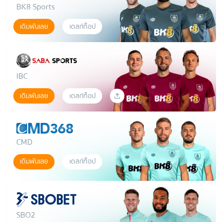
BK8 Sports
เดิมพันเลย
เดสก์ท็อป
IBC
เดิมพันเลย
เดสก์ท็อป
CMD
เดิมพันเลย
เดสก์ท็อป
SBO2