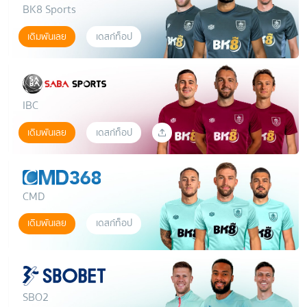
BK8 Sports
เดิมพันเลย
เดสก์ท็อป
IBC
เดิมพันเลย
เดสก์ท็อป
CMD
เดิมพันเลย
เดสก์ท็อป
SBO2