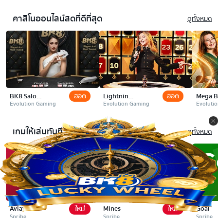
คาสิโนออนไลน์สดที่ดีที่สุด
ดูทั้งหมด
ฮอต
ฮอต
BK8 Salon Prive Baccarat
Lightning Roulette
Mega B
Evolution Gaming
Evolution Gaming
Evoluti
เกมให้เล่นทันที
ดูทั้งหมด
ใหม่
ใหม่
Aviator
Mines
Goal
Spribe
Spribe
Spribe