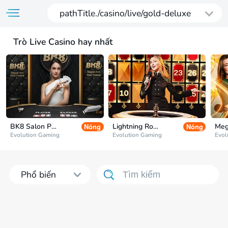
pathTitle./casino/live/gold-deluxe
Trò Live Casino hay nhất
BK8 Salon Prive Baccarat
Lightning Roulette
Meg
Nóng
Nóng
Evolution Gaming
Evolution Gaming
Evol
Phổ biến