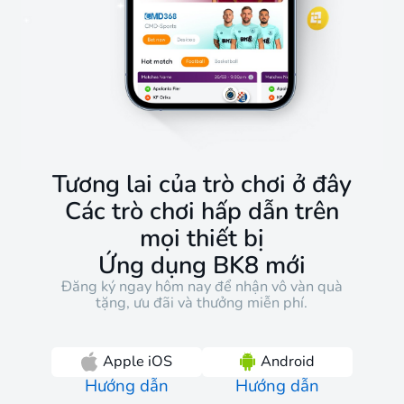
Tương lai của trò chơi ở đây
Các trò chơi hấp dẫn trên
mọi thiết bị
Ứng dụng BK8 mới
Đăng ký ngay hôm nay để nhận vô vàn quà
tặng, ưu đãi và thưởng miễn phí.
Apple iOS
Android
Hướng dẫn
Hướng dẫn