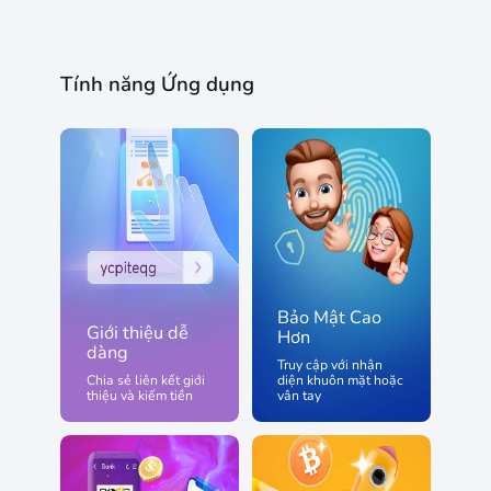
Tính năng Ứng dụng
Bảo Mật Cao
Giới thiệu dễ
Hơn
dàng
Truy cập với nhận
Chia sẻ liên kết giới
diện khuôn mặt hoặc
thiệu và kiếm tiền
vân tay