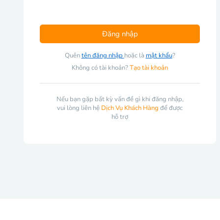
Đăng nhập
Quên
tên đăng nhập
hoặc là
mật khẩu
?
Không có tài khoản?
Tạo tài khoản
Nếu bạn gặp bất kỳ vấn đề gì khi đăng nhập,
vui lòng liên hệ
Dịch Vụ Khách Hàng
để được
hỗ trợ