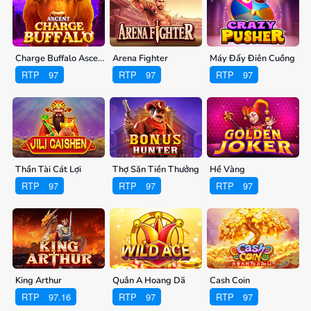
Charge Buffalo Ascent
Arena Fighter
Máy Đẩy Điên Cuồng
RTP
97
RTP
97
RTP
97
Thần Tài Cát Lợi
Thợ Săn Tiền Thưởng
Hề Vàng
RTP
97
RTP
97
RTP
97
King Arthur
Quân A Hoang Dã
Cash Coin
RTP
97.16
RTP
97
RTP
97