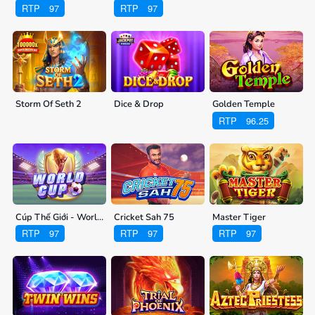
RTP
97
RTP
97
Storm Of Seth 2
Dice & Drop
Golden Temple
RTP
96.25
Cúp Thế Giới - World Cup
Master Tiger
Cricket Sah 75
RTP
97
RTP
97
RTP
97