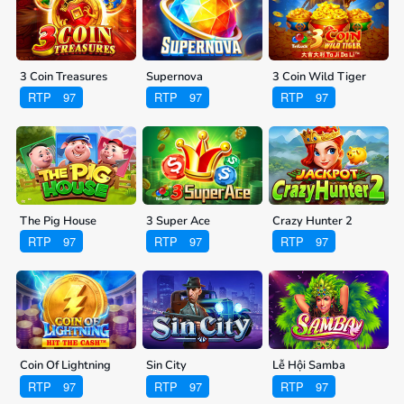
3 Coin Treasures
Supernova
3 Coin Wild Tiger
RTP
97
RTP
97
RTP
97
The Pig House
3 Super Ace
Crazy Hunter 2
RTP
97
RTP
97
RTP
97
Coin Of Lightning
Lễ Hội Samba
Sin City
RTP
97
RTP
97
RTP
97