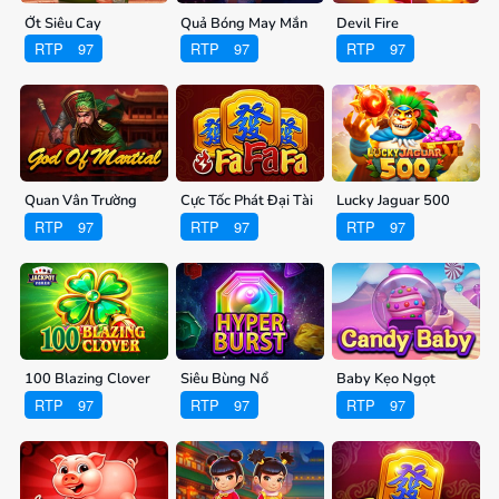
Ớt Siêu Cay
Quả Bóng May Mắn
Devil Fire
RTP
97
RTP
97
RTP
97
Quan Vân Trường
Cực Tốc Phát Đại Tài
Lucky Jaguar 500
RTP
97
RTP
97
RTP
97
100 Blazing Clover
Siêu Bùng Nổ
Baby Kẹo Ngọt
RTP
97
RTP
97
RTP
97