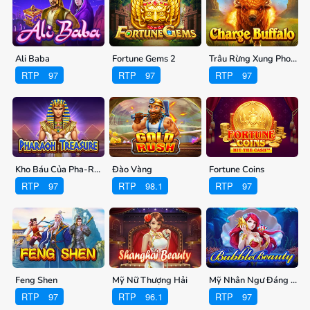
Ali Baba
Fortune Gems 2
Trâu Rừng Xung Phong
RTP
97
RTP
97
RTP
97
Kho Báu Của Pha-Ra-Ông
Đào Vàng
Fortune Coins
RTP
97
RTP
98.1
RTP
97
Feng Shen
Mỹ Nữ Thượng Hải
Mỹ Nhân Ngư Đáng Yêu
RTP
97
RTP
96.1
RTP
97