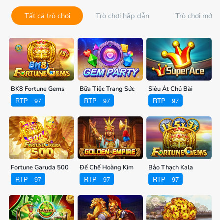
tất cả trò chơi
trò chơi hấp dẫn
trò chơi mới
BK8 Fortune Gems
Bữa Tiệc Trang Sức
Siêu Át Chủ Bài
RTP
97
RTP
97
RTP
97
Fortune Garuda 500
Đế Chế Hoàng Kim
Bảo Thạch Kala
RTP
97
RTP
97
RTP
97