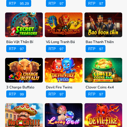
RTP
95.29
RTP
97
RTP
97
Bảo Vật Thần Bí
Vũ Long Tranh Bá
Bao Thanh Thiên
RTP
97
RTP
97
RTP
97
3 Charge Buffalo
Devil Fire Twins
Clover Coins 4x4
RTP
99
RTP
97
RTP
97