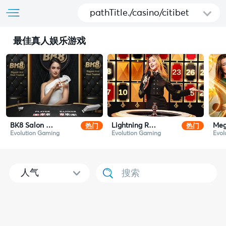
pathTitle./casino/citibet
最佳真人娱乐游戏
热门
热门
BK8 Salon Prive Baccarat
Lightning Roulette
Meg
Evolution Gaming
Evolution Gaming
Evol
人气