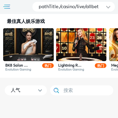
pathTitle./casino/live/allbet
最佳真人娱乐游戏
热门
热门
BK8 Salon Prive Baccarat
Lightning Roulette
Meg
Evolution Gaming
Evolution Gaming
Evol
人气