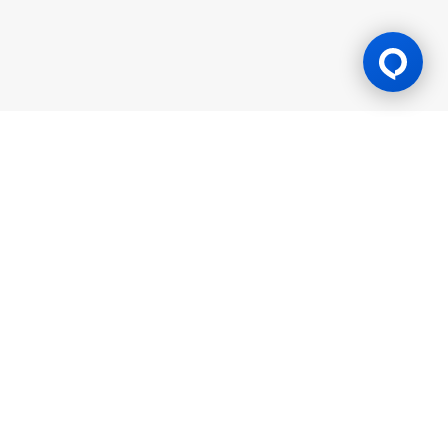
游戏许可证
BK8 由 Mettlemind Tech Ltd.（注册号：15779）运营，注册地址
位于科摩罗联盟安茹安自治岛穆察穆都市Hamchako区。BK8持有
科摩罗联盟安茹安自治岛政府颁发的合法牌照（许可证号：ALSI-
202504032-FI2），并受其监管。BK8已通过全部监管合规审查，
获得法律授权可开展一切机会游戏与投注活动。