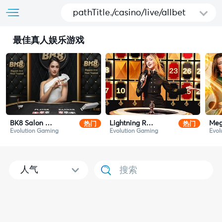
pathTitle./casino/live/allbet
最佳真人娱乐游戏
热门
热门
BK8 Salon Prive Baccarat
Lightning Roulette
Meg
Evolution Gaming
Evolution Gaming
Evol
人气